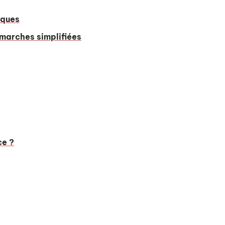
iques
marches simplifiées
ce ?