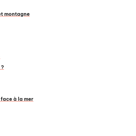
 et montagne
e
 ?
 face à la mer