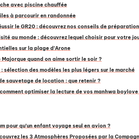
èche avec piscine chauffée
iciles à parcourir en randonnée
éussir le GR20 : découvrez nos conseils de préparation
visité au monde : découvrez lequel choisir pour votre jo
tielles sur la plage d’Arone
 Majorque quand on aime sortir le soir ?
 : sélection des modèles les plus légers sur le marché
de sauvetage de location : que retenir ?
: comment optimiser la lecture de vos manhwa boylove
um pour qu’un enfant voyage seul en avion ?
couvrez les 3 Atmosphères Proposées par la Compagn