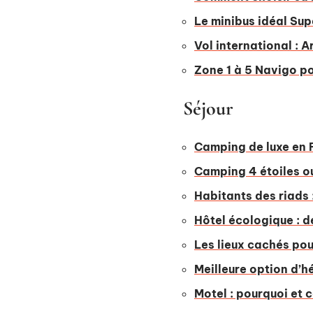
Le minibus idéal Sup
Vol international : A
Zone 1 à 5 Navigo po
Séjour
Camping de luxe en Fr
Camping 4 étoiles ou
Habitants des riads 
Hôtel écologique : d
Les lieux cachés pou
Meilleure option d’h
Motel : pourquoi et 