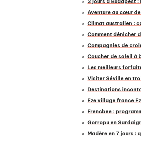
3 jours à Budapest :
Aventure au cœur de
Climat australien : 
Comment dénicher de
Compagnies de crois
Coucher de soleil à 
Les meilleurs forfai
Visiter Séville en t
Destinations inconto
Eze village france Ez
Frencbee : programme
Gorropu en Sardaign
Madère en 7 jours : q