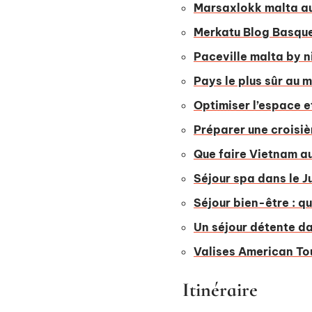
Marsaxlokk malta au 
Merkatu Blog Basque 
Paceville malta by n
Pays le plus sûr au 
Optimiser l’espace e
Préparer une croisièr
Que faire Vietnam au
Séjour spa dans le J
Séjour bien-être : qu
Un séjour détente da
Valises American To
Itinéraire