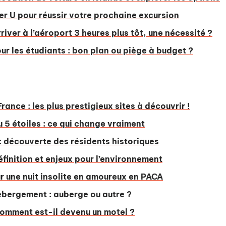
er U pour réussir votre prochaine excursion
rriver à l’aéroport 3 heures plus tôt, une nécessité ?
ur les étudiants : bon plan ou piège à budget ?
ance : les plus prestigieux sites à découvrir !
 5 étoiles : ce qui change vraiment
: découverte des résidents historiques
éfinition et enjeux pour l’environnement
r une nuit insolite en amoureux en PACA
ébergement : auberge ou autre ?
comment est-il devenu un motel ?