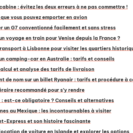
 cabine : évitez les deux erreurs à ne pas commettre !
 que vous pouvez emporter en avion
un G7 conventionné facilement et sans stress
n voyage en train pour Venise depuis la France ?
transport à Lisbonne pour visiter les quartiers historiq
un camping-car en Australie : tarifs et conseils
alcul et analyse des tarifs de livraison
 de nom sur un billet Ryanair : tarifs et procédure à 
néraire recommandé pour s’y rendre
 : est-ce obligatoire ? Conseils et alternatives
ines au Mexique : les incontournables à visiter
ent-Express et son histoire fascinante
ocation de voiture en Islande et explorer les options