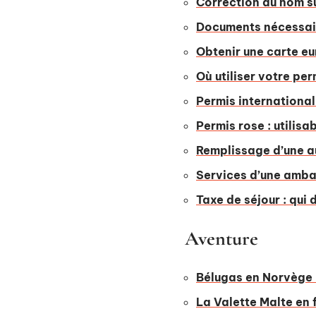
Correction du nom su
Documents nécessair
Obtenir une carte e
Où utiliser votre per
Permis international
Permis rose : utilisab
Remplissage d’une au
Services d’une ambas
Taxe de séjour : qui
Aventure
Bélugas en Norvège :
La Valette Malte en 