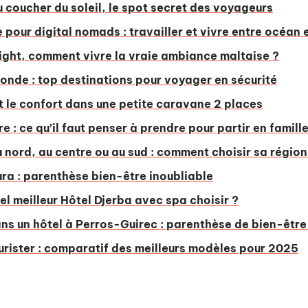
coucher du soleil, le spot secret des voyageurs
pour digital nomads : travailler et vivre entre océan
ight, comment vivre la vraie ambiance maltaise ?
monde : top destinations pour voyager en sécurité
t le confort dans une petite caravane 2 places
e : ce qu’il faut penser à prendre pour partir en famill
 nord, au centre ou au sud : comment choisir sa région
ura : parenthèse bien-être inoubliable
el meilleur Hôtel Djerba avec spa choisir ?
ns un hôtel à Perros-Guirec : parenthèse de bien-être
urister : comparatif des meilleurs modèles pour 2025