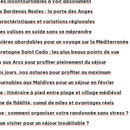
 les incontournables à voir absolument
s Bardenas Reales : la porte des Anges
caractéristiques et variations régionales
s valises en solde sans se méprendre
ières abordables pour un voyage sur la Méditerranée
bretagne Saint Cado : les plus beaux points de vue
ts aux Arcs pour profiter pleinement du séjour
rois jours, nos astuces pour profiter au maximum
urnables aux Maldives pour un séjour en février
e : itinéraire à pied entre plage et village médiéval
 de fidélité, cumul de miles et avantages réels
e : comment organiser votre randonnée sans stress ?
ue visiter pour un séjour inoubliable ?