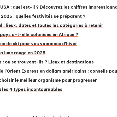
 USA : quel est-il ? Découvrez les chiffres impressionn
025 : quelles festivités se préparent ?
l : lieux, dates et toutes les catégories à retenir
pays a-t-elle colonisés en Afrique ?
ons de ski pour vos vacances d’hiver
 la lune rouge en 2025
 où se trouvent-ils ? Lieux et destinations
e l’Orient Express en dollars américains : conseils pou
 choisir le meilleur organisme pour progresser
z les 4 types incontournables