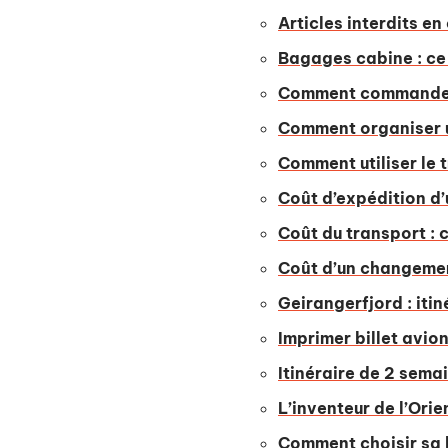
Articles interdits en
Bagages cabine : ce
Comment commander 
Comment organiser u
Comment utiliser le 
Coût d’expédition d’
Coût du transport : c
Coût d’un changement
Geirangerfjord : iti
Imprimer billet avion
Itinéraire de 2 sema
L’inventeur de l’Ori
Comment choisir sa l