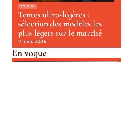
AVENTURE
Tentes ultra-légères :
sélection des modèles les
plus légers sur le marché
11 mars 2026
En vogue
Le plus beau domaine skiable au
monde : destinations de rêve pour
les amateurs de glisse
Contact
Mentions Légales
Sitemap
CONSEILS