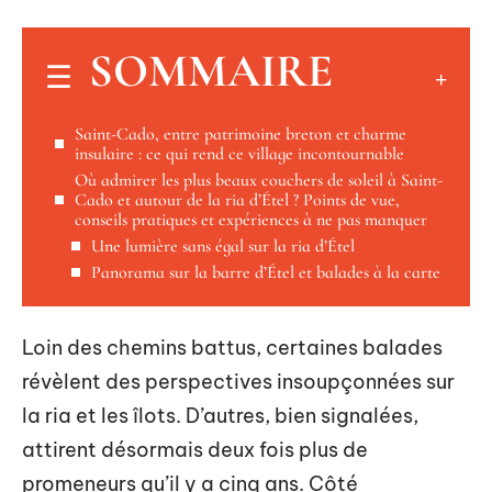
SOMMAIRE
Saint-Cado, entre patrimoine breton et charme
insulaire : ce qui rend ce village incontournable
Où admirer les plus beaux couchers de soleil à Saint-
Cado et autour de la ria d’Étel ? Points de vue,
conseils pratiques et expériences à ne pas manquer
Une lumière sans égal sur la ria d’Étel
Panorama sur la barre d’Étel et balades à la carte
Loin des chemins battus, certaines balades
révèlent des perspectives insoupçonnées sur
la ria et les îlots. D’autres, bien signalées,
attirent désormais deux fois plus de
promeneurs qu’il y a cinq ans. Côté