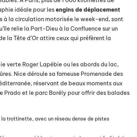
éables. À Paris, plus de 1 000 kilomètres de
aphie idéale pour les
engins de déplacement
s à la circulation motorisée le week-end, sont
’île relie la Part-Dieu à la Confluence sur un
de la Tête d’Or attire ceux qui préfèrent la
ie verte Roger Lapébie ou les abords du lac,
 sûres. Nice déroule sa fameuse Promenade des
 Méditerranée, réservant de beaux moments aux
r le Prado et le parc Borély pour offrir des balades
ié la trottinette, avec un réseau dense de pistes