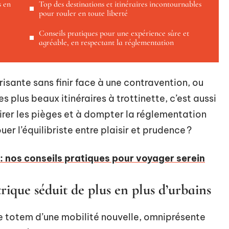
s en
Top des destinations et itinéraires incontournables
pour rouler en toute liberté
Conseils pratiques pour une expérience sûre et
agréable, en respectant la réglementation
sante sans finir face à une contravention, ou
es plus beaux itinéraires à trottinette, c’est aussi
lairer les pièges et à dompter la réglementation
uer l’équilibriste entre plaisir et prudence ?
: nos conseils pratiques pour voyager serein
trique séduit de plus en plus d’urbains
e totem d’une mobilité nouvelle, omniprésente