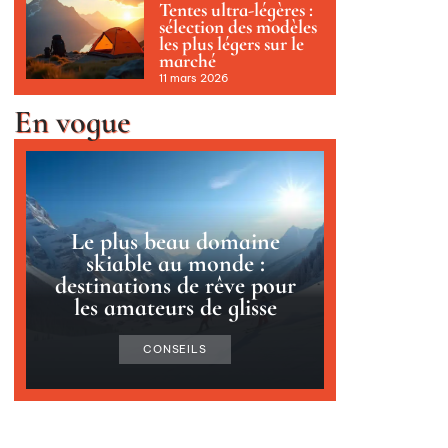
Tentes ultra-légères :
sélection des modèles
les plus légers sur le
marché
11 mars 2026
En vogue
Le plus beau domaine
skiable au monde :
destinations de rêve pour
les amateurs de glisse
CONSEILS