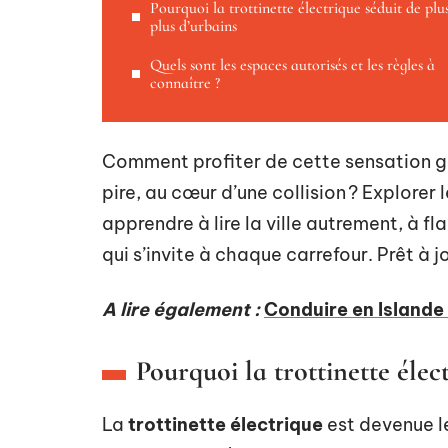
Pourquoi la trottinette électrique séduit de plu
plus d’urbains
Quels sont les espaces autorisés et les règles à
connaître ?
Comment profiter de cette sensation gri
pire, au cœur d’une collision ? Explorer l
apprendre à lire la ville autrement, à f
qui s’invite à chaque carrefour. Prêt à jo
A lire également :
Conduire en Islande 
Pourquoi la trottinette élec
La
trottinette électrique
est devenue l