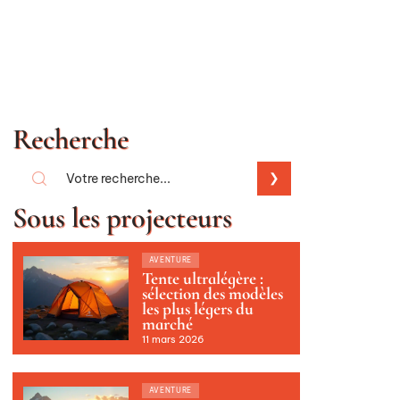
Recherche
Sous les projecteurs
AVENTURE
Tente ultralégère :
sélection des modèles
les plus légers du
marché
11 mars 2026
AVENTURE