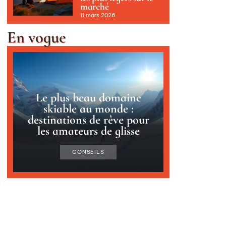
marché
11 mars 2026
En vogue
Le plus beau domaine
skiable au monde :
destinations de rêve pour
les amateurs de glisse
CONSEILS