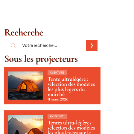
Recherche
Sous les projecteurs
AVENTURE
Tente ultralégère :
sélection des modèles
les plus légers du
marché
11 mars 2026
AVENTURE
Tentes ultra-légères :
sélection des modèles
les plus légers sur le