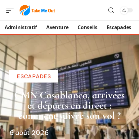
Administratif
Aventure
Conseils
Escapades
ESCAPADES
CMN Casablanca, arrivées
et départs en direct :
comment suivre son vol ?
6 août 2026