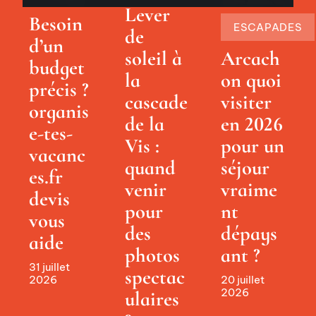
Lever
Besoin
ESCAPADES
de
d’un
soleil à
Arcach
budget
la
on quoi
précis ?
cascade
visiter
organis
de la
en 2026
e-tes-
Vis :
pour un
vacanc
quand
séjour
es.fr
venir
vraime
devis
pour
nt
vous
des
dépays
aide
photos
ant ?
31 juillet
spectac
2026
20 juillet
2026
ulaires