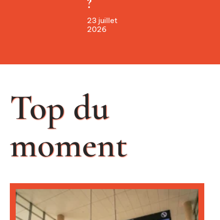
?
23 juillet
2026
Top du
moment