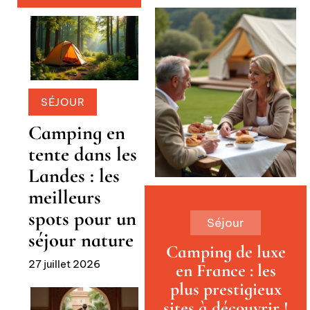
SÉJOUR
Camping en
tente dans les
Landes : les
meilleurs
spots pour un
Séjour
séjour nature
Camping de luxe
27 juillet 2026
en France : les
plus prestigieux
sites à découvrir !