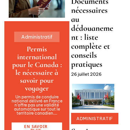
Documents
nécessaires
au
dédouaneme
nt : liste
Administratif
complète et
Permis
conseils
international
pratiques
pour le Canada :
le nécessaire à
26 juillet 2026
savoir pour
voyager
Un permis de conduire
national délivré en France
n’offre pas une validité
automatique sur tout le
territoire canadien.
…
ADMINISTRATIF
EN SAVOIR