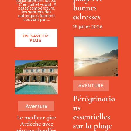
régulièrement les 35
°C en juillet-août. À
bonnes
cette température,
les sentiers des
adresses
calanques ferment
souvent par
…
15 juillet 2026
EN SAVOIR
PLUS
AVENTURE
Pérégrinatio
ns
Aventure
essentielles
Le meilleur gîte
Ardèche avec
sur la plage
piscine chauffée