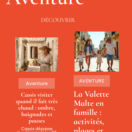
DÉCOUVRIR
AVENTURE
Aventure
La Valette
Cassis visiter
quand il fait très
Malte en
chaud : ombre,
famille :
baignades et
activités,
pauses
plages et
Cassis dépasse