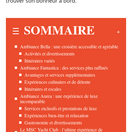
trouver son bonheur à bord.
SOMMAIRE
Ambiance Bella : une croisière accessible et agréable
Activités et divertissements
Itinéraires variés
Ambiance Fantastica : des services plus raffinés
Avantages et services supplémentaires
Expériences culinaires et de détente
Itinéraires et escales
Ambiance Aurea : une expérience de luxe
incomparable
Services exclusifs et prestations de luxe
Expériences bien-être et relaxation
Gastronomie et divertissements
Le MSC Yacht Club : l’ultime expérience de