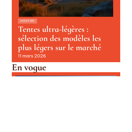
AVENTURE
Tentes ultra-légères :
sélection des modèles les
plus légers sur le marché
11 mars 2026
En vogue
Le plus beau domaine skiable au
monde : destinations de rêve pour