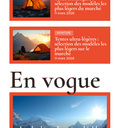
sélection des modèles les
plus légers du marché
11 mars 2026
AVENTURE
Tentes ultra-légères :
sélection des modèles les
plus légers sur le
marché
11 mars 2026
En vogue