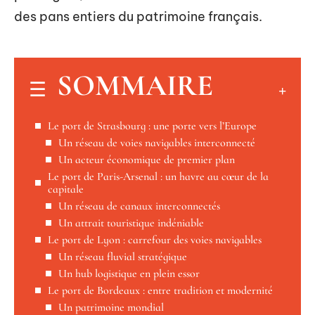
des pans entiers du patrimoine français.
SOMMAIRE
Le port de Strasbourg : une porte vers l’Europe
Un réseau de voies navigables interconnecté
Un acteur économique de premier plan
Le port de Paris-Arsenal : un havre au cœur de la
capitale
Un réseau de canaux interconnectés
Un attrait touristique indéniable
Le port de Lyon : carrefour des voies navigables
Un réseau fluvial stratégique
Un hub logistique en plein essor
Le port de Bordeaux : entre tradition et modernité
Un patrimoine mondial