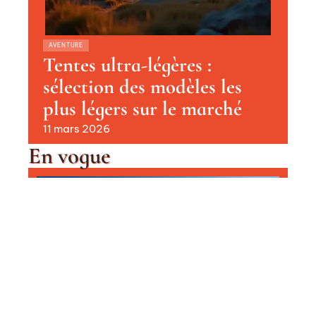
AVENTURE
Tentes ultra-légères :
sélection des modèles les
plus légers sur le marché
11 mars 2026
En vogue
Le plus beau domaine skiable au
monde : destinations de rêve pour