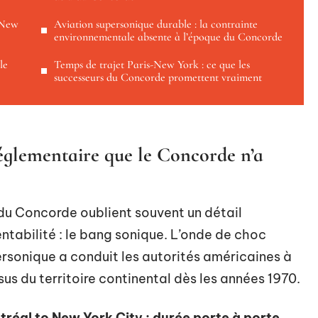
-New
Aviation supersonique durable : la contrainte
environnementale absente à l’époque du Concorde
le
Temps de trajet Paris-New York : ce que les
successeurs du Concorde promettent vraiment
réglementaire que le Concorde n’a
e du Concorde oublient souvent un détail
entabilité : le bang sonique. L’onde de choc
ersonique a conduit les autorités américaines à
us du territoire continental dès les années 1970.
réal to New York City : durée porte à porte