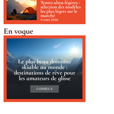
Tentes ultra-légères :
sélection des modèles
les plus légers sur le
marché
11 mars 2026
En vogue
Le plus beau domaine
skiable au monde :
destinations de rêve pour
les amateurs de glisse
CONSEILS