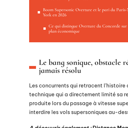
Boom Supersonic Overture et le pari du Paris
York en 2026
Ce qui distingue Overture du Concorde sur 
plan économique
Le bang sonique, obstacle 
jamais résolu
Les concurrents qui retracent l’histoir
technique qui a directement limité sa r
produite lors du passage à vitesse sup
interdire les vols supersoniques au-dess
A découvrir également :
Distance Mont