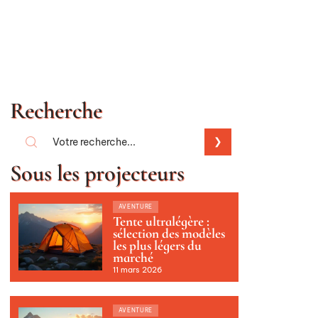
Recherche
Sous les projecteurs
AVENTURE
Tente ultralégère :
sélection des modèles
les plus légers du
marché
11 mars 2026
AVENTURE