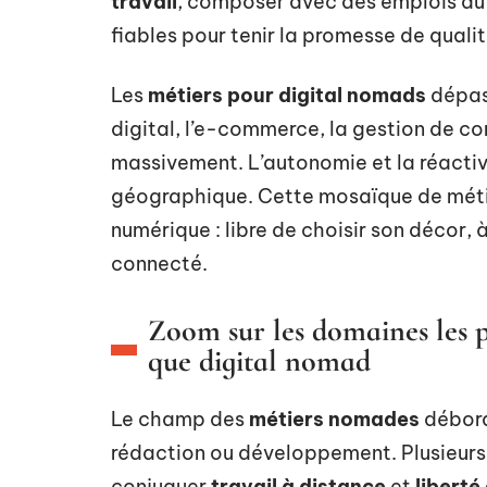
travail
, composer avec des emplois du 
fiables pour tenir la promesse de qualit
Les
métiers pour digital nomads
dépass
digital, l’e-commerce, la gestion de c
massivement. L’autonomie et la réactivit
géographique. Cette mosaïque de méti
numérique : libre de choisir son décor, 
connecté.
Zoom sur les domaines les p
que digital nomad
Le champ des
métiers nomades
débord
rédaction ou développement. Plusieur
conjuguer
travail à distance
et
libert