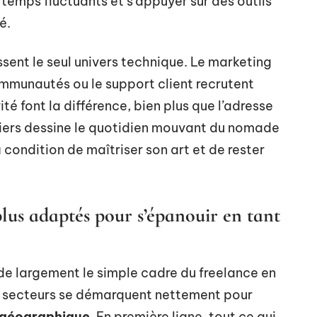
temps fluctuants et s’appuyer sur des outils
é.
ent le seul univers technique. Le marketing
ommunautés ou le support client recrutent
é font la différence, bien plus que l’adresse
ers dessine le quotidien mouvant du nomade
à condition de maîtriser son art et de rester
lus adaptés pour s’épanouir en tant
e largement le simple cadre du freelance en
s secteurs se démarquent nettement pour
é géographique
. En première ligne, tout ce qui