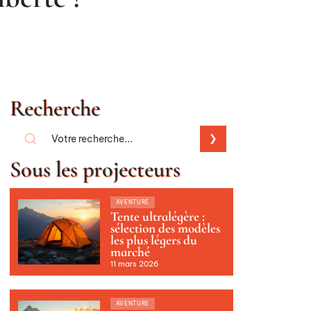
Recherche
Sous les projecteurs
AVENTURE
Tente ultralégère :
sélection des modèles
les plus légers du
marché
11 mars 2026
AVENTURE