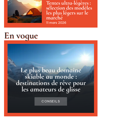
Tentes ultra-légères :
sélection des modèles
les plus légers sur le
marché
11 mars 2026
En vogue
Le plus beau domaine
skiable au monde :
destinations de rêve pour
les amateurs de glisse
CONSEILS