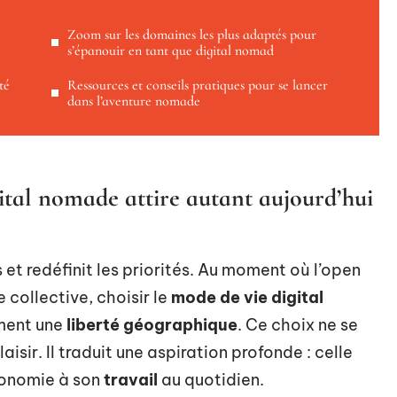
Zoom sur les domaines les plus adaptés pour
s’épanouir en tant que digital nomad
té
Ressources et conseils pratiques pour se lancer
dans l’aventure nomade
ital nomade attire autant aujourd’hui
et redéfinit les priorités. Au moment où l’open
collective, choisir le
mode de vie digital
ment une
liberté géographique
. Ce choix ne se
aisir. Il traduit une aspiration profonde : celle
tonomie à son
travail
au quotidien.