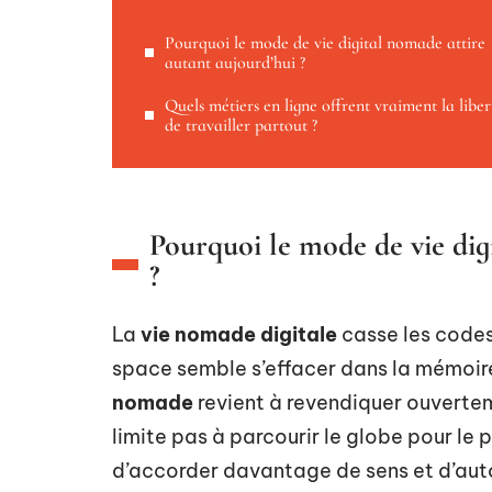
Pourquoi le mode de vie digital nomade attire
autant aujourd’hui ?
Quels métiers en ligne offrent vraiment la liber
de travailler partout ?
Pourquoi le mode de vie dig
?
La
vie nomade digitale
casse les codes 
space semble s’effacer dans la mémoire 
nomade
revient à revendiquer ouverte
limite pas à parcourir le globe pour le pl
d’accorder davantage de sens et d’au