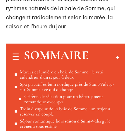
rythmes naturels de la baie de Somme, qui
changent radicalement selon la marée, la
saison et l’heure du jour.
SOMMAIRE
Marées et lumière en baie de Somme : le vrai
calendrier d’un séjour à deux
Spa privatif et bain nordique près de Saint-Valery-
sur-Somme : ce qui a changé
Critères de sélection pour un hébergement
romantique avec spa
Train à vapeur de la baie de Somme : un trajet à
réserver en couple
Séjour romantique hors saison à Saint-Valery : le
créneau sous-estimé