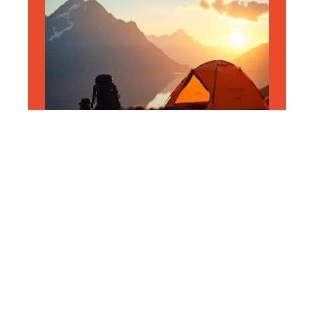
AVENTURE
Tentes ultra-légères :
sélection des modèles les
plus légers sur le marché
11 mars 2026
En vogue