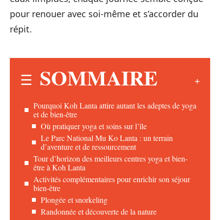
pour renouer avec soi-même et s’accorder du
répit.
SOMMAIRE
Pourquoi Koh Lanta attire autant les adeptes de yoga
et de bien-être
Où pratiquer yoga et soins sur l’île
Le Parc National Mu Ko Lanta : un terrain
d’aventure et de ressourcement
Tour d’horizon des meilleurs centres yoga et bien-
être à Koh Lanta
Activités complémentaires pour enrichir son séjour
bien-être
Plongée et snorkeling
Randonnée et découverte de la nature