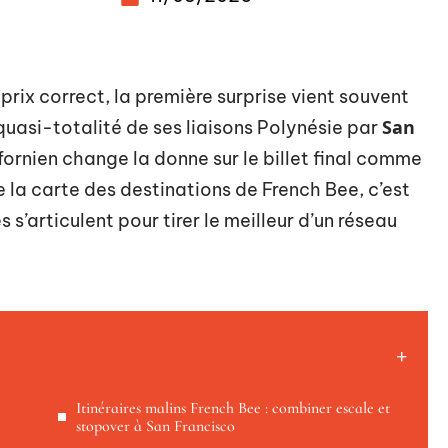
prix correct, la première surprise vient souvent
San
a quasi-totalité de ses liaisons Polynésie par
ifornien change la donne sur le billet final comme
 la carte des destinations de French Bee, c’est
’articulent pour tirer le meilleur d’un réseau
Itinéraires malins French Bee : combiner escale et
stopover à San Francisco