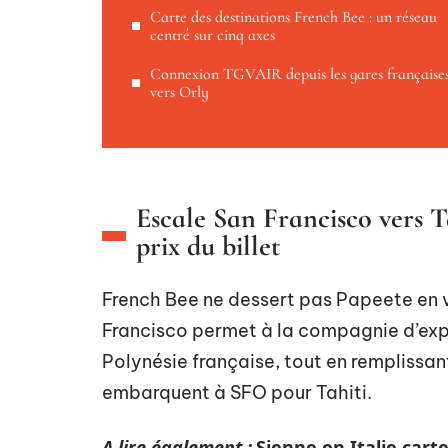
Carte des destinations French Bee : un réseau
centré sur cinq axes
Connexion TGVAIR depuis les gares française
vers Orly
Escale San Francisco vers Ta
prix du billet
French Bee ne dessert pas Papeete en v
Francisco permet à la compagnie d’explo
Polynésie française, tout en remplissan
embarquent à SFO pour Tahiti.
A lire également :
Sienne en Italie cart