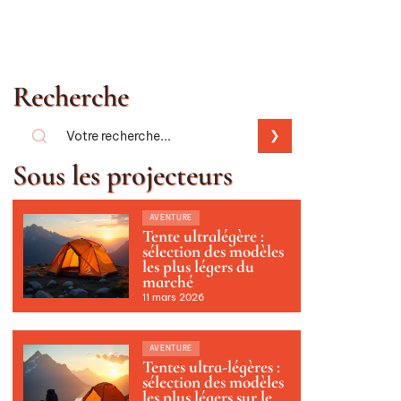
Recherche
Sous les projecteurs
AVENTURE
Tente ultralégère :
sélection des modèles
les plus légers du
marché
11 mars 2026
AVENTURE
Tentes ultra-légères :
sélection des modèles
les plus légers sur le