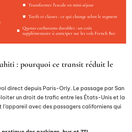
Transformer l’escale en mini-séjour
Tarifs et classes : ce qui change selon le segment
s
Quotas carburants durables : un coût
supplémentaire à anticiper sur les vols French Bee
hiti : pourquoi ce transit réduit le
ol direct depuis Paris-Orly. Le passage par San
iter un droit de trafic entre les États-Unis et la
t l’appareil avec des passagers californiens qui
e pratique des parkings, bus et ZTL