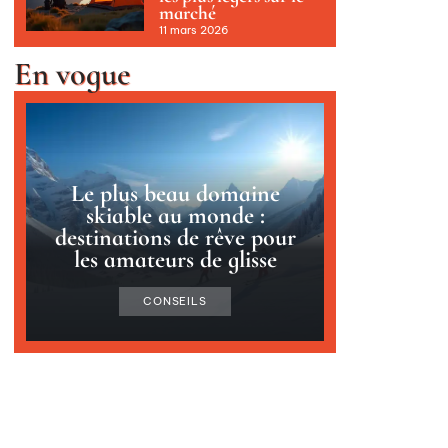
marché
11 mars 2026
En vogue
Le plus beau domaine
skiable au monde :
destinations de rêve pour
les amateurs de glisse
CONSEILS