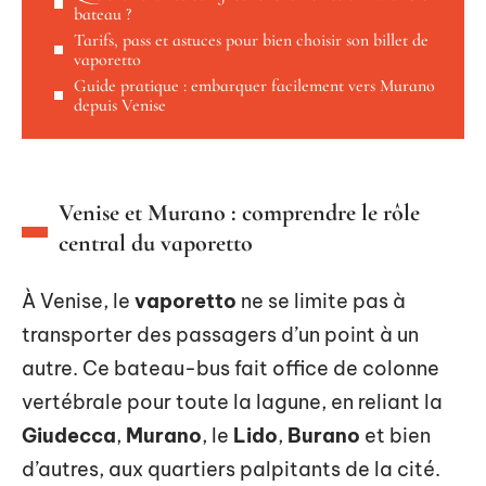
bateau ?
Tarifs, pass et astuces pour bien choisir son billet de
vaporetto
Guide pratique : embarquer facilement vers Murano
depuis Venise
Venise et Murano : comprendre le rôle
central du vaporetto
À Venise, le
vaporetto
ne se limite pas à
transporter des passagers d’un point à un
autre. Ce bateau-bus fait office de colonne
vertébrale pour toute la lagune, en reliant la
Giudecca
,
Murano
, le
Lido
,
Burano
et bien
d’autres, aux quartiers palpitants de la cité.