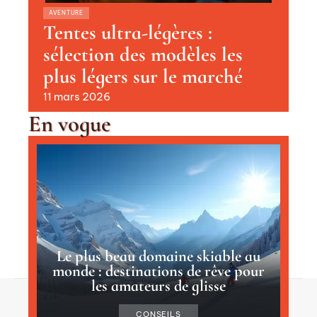
AVENTURE
Tentes ultra-légères :
sélection des modèles les
plus légers sur le marché
11 mars 2026
En vogue
Le plus beau domaine skiable au
monde : destinations de rêve pour
les amateurs de glisse
Contact
Mentions Légales
Sitemap
CONSEILS