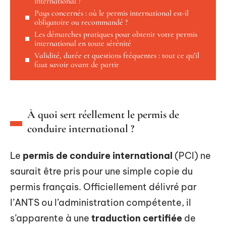
international ?
Pays concernés : où le permis international est-il
obligatoire ou recommandé ?
Les démarches pratiques pour obtenir votre permis
international en toute sérénité
Validité, durée et questions fréquentes : tout ce qu’il
faut savoir avant de partir
À quoi sert réellement le permis de
conduire international ?
Le
permis de conduire international
(PCI) ne
saurait être pris pour une simple copie du
permis français. Officiellement délivré par
l’ANTS ou l’administration compétente, il
s’apparente à une
traduction certifiée
de