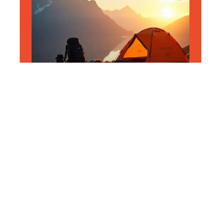
AVENTURE
Tentes ultra-légères :
sélection des modèles les
plus légers sur le marché
11 mars 2026
En vogue