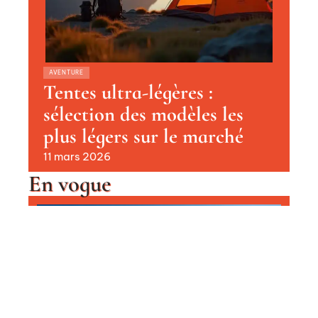
AVENTURE
Tentes ultra-légères :
sélection des modèles les
plus légers sur le marché
11 mars 2026
En vogue
Le plus beau domaine skiable au