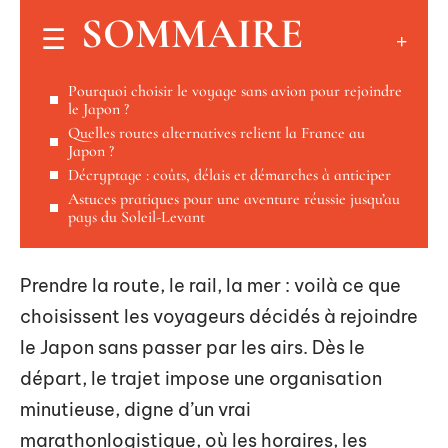
SOMMAIRE
Pourquoi choisir le voyage sans avion pour rejoindre
le Japon ?
Quelles routes alternatives relient la France au
Japon ?
Décryptage : coûts, délais et démarches à anticiper
Astuces pratiques pour une aventure réussie jusqu’au
pays du Soleil-Levant
Prendre la route, le rail, la mer : voilà ce que
choisissent les voyageurs décidés à rejoindre
le Japon sans passer par les airs. Dès le
départ, le trajet impose une organisation
minutieuse, digne d’un vrai
marathonlogistique, où les horaires, les