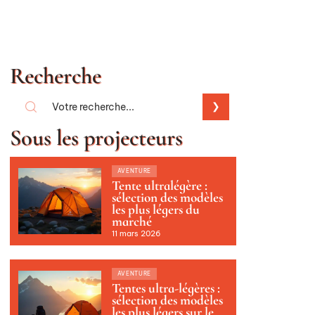
Recherche
Sous les projecteurs
AVENTURE
Tente ultralégère :
sélection des modèles
les plus légers du
marché
11 mars 2026
AVENTURE
Tentes ultra-légères :
sélection des modèles
les plus légers sur le