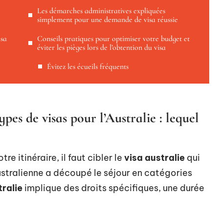
Les démarches administratives expliquées
simplement pour une demande de visa réussie
isa
Conseils pratiques pour optimiser votre budget et
éviter les pièges lors de l’obtention du visa
Évitez les écueils fréquents
pes de visas pour l’Australie : lequel
re itinéraire, il faut cibler le
visa australie
qui
australienne a découpé le séjour en catégories
tralie
implique des droits spécifiques, une durée