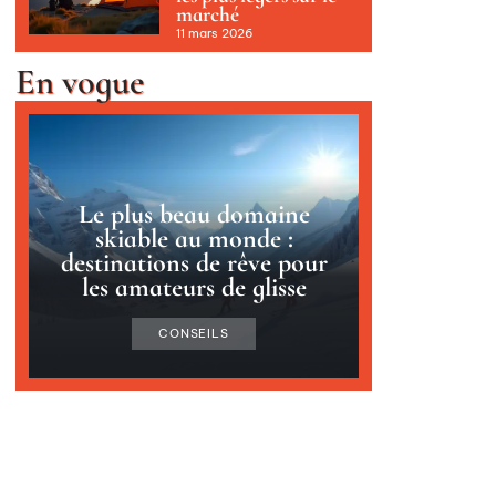
marché
11 mars 2026
En vogue
Le plus beau domaine
skiable au monde :
destinations de rêve pour
les amateurs de glisse
CONSEILS